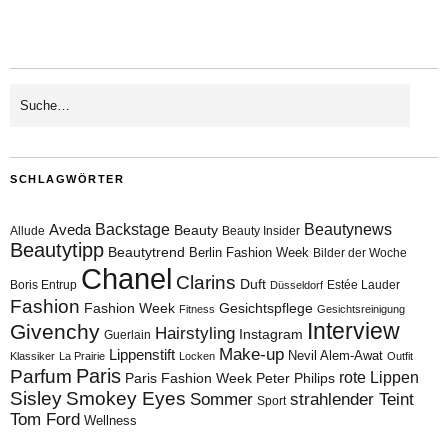
SCHLAGWÖRTER
Aveda
Backstage
Beautynews
Beauty
Allude
Beauty Insider
Beautytipp
Beautytrend
Berlin Fashion Week
Bilder der Woche
Chanel
Clarins
Duft
Boris Entrup
Estée Lauder
Düsseldorf
Fashion
Fashion Week
Gesichtspflege
Fitness
Gesichtsreinigung
Interview
Givenchy
Hairstyling
Instagram
Guerlain
Make-up
Lippenstift
Nevil Alem-Awat
Klassiker
La Prairie
Locken
Outfit
Paris
Parfum
rote Lippen
Paris Fashion Week
Peter Philips
Sisley
Smokey Eyes
Sommer
strahlender Teint
Sport
Tom Ford
Wellness