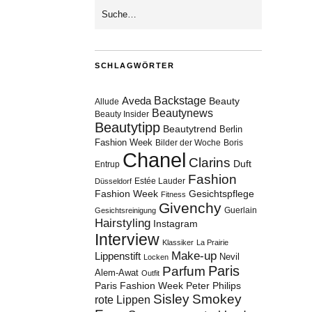
SCHLAGWÖRTER
Aveda
Backstage
Beauty
Allude
Beautynews
Beauty Insider
Beautytipp
Beautytrend
Berlin
Fashion Week
Bilder der Woche
Boris
Chanel
Clarins
Duft
Entrup
Fashion
Estée Lauder
Düsseldorf
Fashion Week
Gesichtspflege
Fitness
Givenchy
Guerlain
Gesichtsreinigung
Hairstyling
Instagram
Interview
Klassiker
La Prairie
Make-up
Lippenstift
Nevil
Locken
Paris
Parfum
Alem-Awat
Outfit
Paris Fashion Week
Peter Philips
Sisley
Smokey
rote Lippen