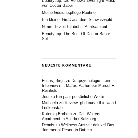
Beautytipp: Die Renewal Overnight Mask
von Doctor Babor
Meine Gesichtspflege Routine
Ein kleiner Gruß aus dem Schwarzwald
Nimm dir Zeit für dich – Achtsamkeit
Beautytipp: The Best Of Doctor Babor
Set
NEUESTE KOMMENTARE
Fuchs, Birgit
zu
Duftpsychologie – ein
Interview mit Maître Parfumeur Marcel F.
Reinhold
Josi
zu
Ein paar persönliche Worte….
Michaela
zu
Review: ghd curve thin wand
Lockenstab
Kuternig Barbara
zu
Das Walters
Apartment in Anif bei Salzburg
Dennis
zu
Wellness Auszeit deluxe! Das
Jammertal Resort in Datteln