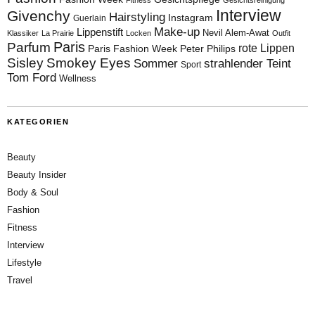
Interview
Givenchy
Hairstyling
Instagram
Guerlain
Make-up
Lippenstift
Nevil Alem-Awat
Klassiker
La Prairie
Locken
Outfit
Paris
Parfum
rote Lippen
Paris Fashion Week
Peter Philips
Sisley
Smokey Eyes
Sommer
strahlender Teint
Sport
Tom Ford
Wellness
KATEGORIEN
Beauty
Beauty Insider
Body & Soul
Fashion
Fitness
Interview
Lifestyle
Travel