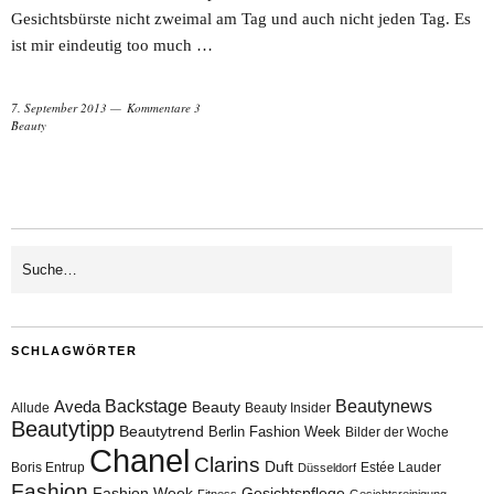
Gesichtsbürste nicht zweimal am Tag und auch nicht jeden Tag. Es
ist mir eindeutig too much …
7. September 2013
Kommentare 3
Beauty
SCHLAGWÖRTER
Aveda
Backstage
Beautynews
Beauty
Allude
Beauty Insider
Beautytipp
Beautytrend
Berlin Fashion Week
Bilder der Woche
Chanel
Clarins
Duft
Boris Entrup
Estée Lauder
Düsseldorf
Fashion
Fashion Week
Gesichtspflege
Fitness
Gesichtsreinigung