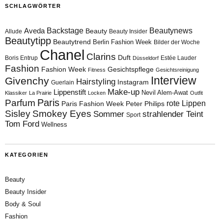
SCHLAGWÖRTER
Aveda
Backstage
Beautynews
Beauty
Allude
Beauty Insider
Beautytipp
Beautytrend
Berlin Fashion Week
Bilder der Woche
Chanel
Clarins
Duft
Boris Entrup
Estée Lauder
Düsseldorf
Fashion
Fashion Week
Gesichtspflege
Fitness
Gesichtsreinigung
Interview
Givenchy
Hairstyling
Instagram
Guerlain
Make-up
Lippenstift
Nevil Alem-Awat
Klassiker
La Prairie
Locken
Outfit
Paris
Parfum
rote Lippen
Paris Fashion Week
Peter Philips
Sisley
Smokey Eyes
Sommer
strahlender Teint
Sport
Tom Ford
Wellness
KATEGORIEN
Beauty
Beauty Insider
Body & Soul
Fashion