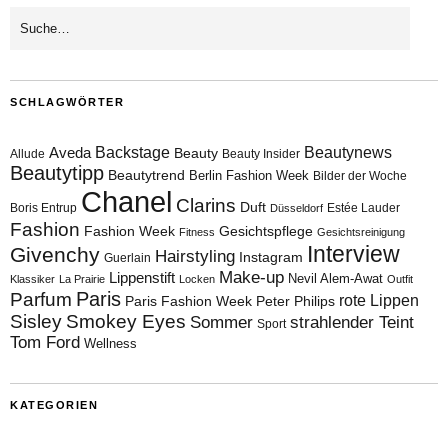
SCHLAGWÖRTER
Aveda
Backstage
Beautynews
Beauty
Allude
Beauty Insider
Beautytipp
Beautytrend
Berlin Fashion Week
Bilder der Woche
Chanel
Clarins
Duft
Boris Entrup
Estée Lauder
Düsseldorf
Fashion
Fashion Week
Gesichtspflege
Fitness
Gesichtsreinigung
Interview
Givenchy
Hairstyling
Instagram
Guerlain
Make-up
Lippenstift
Nevil Alem-Awat
Klassiker
La Prairie
Locken
Outfit
Paris
Parfum
rote Lippen
Paris Fashion Week
Peter Philips
Sisley
Smokey Eyes
Sommer
strahlender Teint
Sport
Tom Ford
Wellness
KATEGORIEN