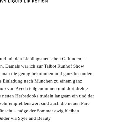
VY LIQUID LIP POTION
 und mit den Lieblingsmenschen Gefunden –
erin. Damals war ich zur Talbot Runhof Show
nn man nie genug bekommen und ganz besonders
tolle Einladung nach München zu einem ganz
hop von Aveda teilgenommen und dort drehte
e neuen Herbstlooks trudeln langsam ein und der
Sehr empfehlenswert sind auch die neuen Pure
wünscht – möge der Sommer ewig bleiben
der via Style and Beauty