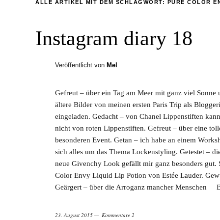
ALLE ARTIKEL MIT DEM SCHLAGWORT:
PURE COLOR EN
Instagram diary 18
Veröffentlicht von
Mel
Gefreut – über ein Tag am Meer mit ganz viel Sonne
ältere Bilder von meinen ersten Paris Trip als Blogg
eingeladen. Gedacht – von Chanel Lippenstiften ka
nicht von roten Lippenstiften. Gefreut – über eine 
besonderen Event. Getan – ich habe an einem Works
sich alles um das Thema Lockenstyling. Getestet – di
neue Givenchy Look gefällt mir ganz besonders gut. 
Color Envy Liquid Lip Potion von Estée Lauder. Ge
Geärgert – über die Arroganz mancher Menschen Bil
23. August 2015
Kommentare 2