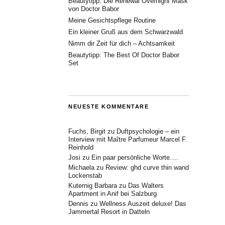
Beautytipp: Die Renewal Overnight Mask
von Doctor Babor
Meine Gesichtspflege Routine
Ein kleiner Gruß aus dem Schwarzwald
Nimm dir Zeit für dich – Achtsamkeit
Beautytipp: The Best Of Doctor Babor
Set
NEUESTE KOMMENTARE
Fuchs, Birgit
zu
Duftpsychologie – ein
Interview mit Maître Parfumeur Marcel F.
Reinhold
Josi
zu
Ein paar persönliche Worte….
Michaela
zu
Review: ghd curve thin wand
Lockenstab
Kuternig Barbara
zu
Das Walters
Apartment in Anif bei Salzburg
Dennis
zu
Wellness Auszeit deluxe! Das
Jammertal Resort in Datteln