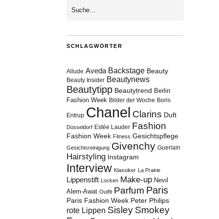
SCHLAGWÖRTER
Aveda
Backstage
Beauty
Allude
Beautynews
Beauty Insider
Beautytipp
Beautytrend
Berlin
Fashion Week
Bilder der Woche
Boris
Chanel
Clarins
Duft
Entrup
Fashion
Estée Lauder
Düsseldorf
Fashion Week
Gesichtspflege
Fitness
Givenchy
Guerlain
Gesichtsreinigung
Hairstyling
Instagram
Interview
Klassiker
La Prairie
Make-up
Lippenstift
Nevil
Locken
Paris
Parfum
Alem-Awat
Outfit
Paris Fashion Week
Peter Philips
Sisley
Smokey
rote Lippen