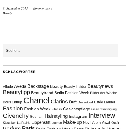
8. September 2013
Kommentare 4
Beauty
SCHLAGWÖRTER
Aveda
Backstage
Beautynews
Beauty
Allude
Beauty Insider
Beautytipp
Beautytrend
Berlin Fashion Week
Bilder der Woche
Chanel
Clarins
Duft
Boris Entrup
Estée Lauder
Düsseldorf
Fashion
Fashion Week
Gesichtspflege
Fitness
Gesichtsreinigung
Interview
Givenchy
Hairstyling
Instagram
Guerlain
Make-up
Lippenstift
Nevil Alem-Awat
Klassiker
La Prairie
Locken
Outfit
Paris
Parfum
rote Lippen