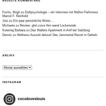
NEUESTE KOMMENTARE
Fuchs, Birgit
zu
Duftpsychologie – ein Interview mit Maître Parfumeur
Marcel F. Reinhold
Josi
zu
Ein paar persönliche Worte….
Michaela
zu
Review: ghd curve thin wand Lockenstab
Kuternig Barbara
zu
Das Walters Apartment in Anif bei Salzburg
Dennis
zu
Wellness Auszeit deluxe! Das Jammertal Resort in Datteln
ARCHIV
Archiv
INSTAGRAM
cocoloveslouis