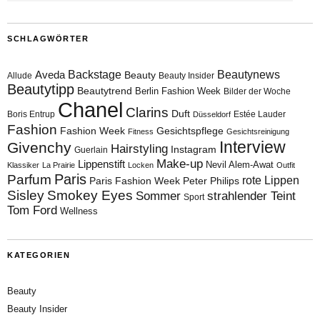
SCHLAGWÖRTER
Aveda
Backstage
Beautynews
Beauty
Allude
Beauty Insider
Beautytipp
Beautytrend
Berlin Fashion Week
Bilder der Woche
Chanel
Clarins
Duft
Boris Entrup
Estée Lauder
Düsseldorf
Fashion
Fashion Week
Gesichtspflege
Fitness
Gesichtsreinigung
Interview
Givenchy
Hairstyling
Instagram
Guerlain
Make-up
Lippenstift
Nevil Alem-Awat
Klassiker
La Prairie
Locken
Outfit
Paris
Parfum
rote Lippen
Paris Fashion Week
Peter Philips
Sisley
Smokey Eyes
Sommer
strahlender Teint
Sport
Tom Ford
Wellness
KATEGORIEN
Beauty
Beauty Insider