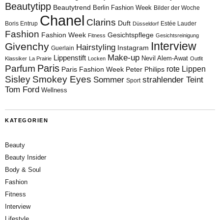
Beautytipp
Beautytrend
Berlin Fashion Week
Bilder der Woche
Chanel
Clarins
Duft
Boris Entrup
Estée Lauder
Düsseldorf
Fashion
Fashion Week
Gesichtspflege
Fitness
Gesichtsreinigung
Interview
Givenchy
Hairstyling
Instagram
Guerlain
Make-up
Lippenstift
Nevil Alem-Awat
Klassiker
La Prairie
Locken
Outfit
Paris
Parfum
rote Lippen
Paris Fashion Week
Peter Philips
Sisley
Smokey Eyes
Sommer
strahlender Teint
Sport
Tom Ford
Wellness
KATEGORIEN
Beauty
Beauty Insider
Body & Soul
Fashion
Fitness
Interview
Lifestyle