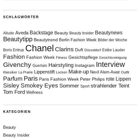
SCHLAGWÖRTER
Aveda
Backstage
Beautynews
Beauty
Allude
Beauty Insider
Beautytipp
Beautytrend
Berlin Fashion Week
Bilder der Woche
Chanel
Clarins
Duft
Boris Entrup
Estée Lauder
Düsseldorf
Fashion
Fashion Week
Gesichtspflege
Fitness
Gesichtsreinigung
Interview
Givenchy
Hairstyling
Instagram
Guerlain
Make-up
Lippenstift
Nevil Alem-Awat
Klassiker
La Prairie
Locken
Outfit
Paris
Parfum
rote Lippen
Paris Fashion Week
Peter Philips
Sisley
Smokey Eyes
Sommer
strahlender Teint
Sport
Tom Ford
Wellness
KATEGORIEN
Beauty
Beauty Insider