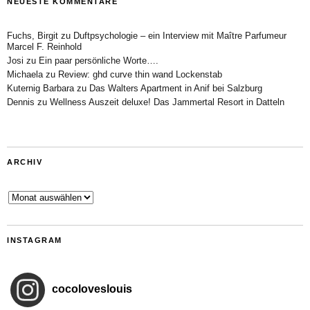
NEUESTE KOMMENTARE
Fuchs, Birgit
zu
Duftpsychologie – ein Interview mit Maître Parfumeur
Marcel F. Reinhold
Josi
zu
Ein paar persönliche Worte….
Michaela
zu
Review: ghd curve thin wand Lockenstab
Kuternig Barbara
zu
Das Walters Apartment in Anif bei Salzburg
Dennis
zu
Wellness Auszeit deluxe! Das Jammertal Resort in Datteln
ARCHIV
Archiv
INSTAGRAM
cocoloveslouis