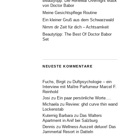
Beautytipp: Die Renewal Overnight Mask
von Doctor Babor
Meine Gesichtspflege Routine
Ein kleiner Gruß aus dem Schwarzwald
Nimm dir Zeit für dich – Achtsamkeit
Beautytipp: The Best Of Doctor Babor
Set
NEUESTE KOMMENTARE
Fuchs, Birgit
zu
Duftpsychologie – ein
Interview mit Maître Parfumeur Marcel F.
Reinhold
Josi
zu
Ein paar persönliche Worte….
Michaela
zu
Review: ghd curve thin wand
Lockenstab
Kuternig Barbara
zu
Das Walters
Apartment in Anif bei Salzburg
Dennis
zu
Wellness Auszeit deluxe! Das
Jammertal Resort in Datteln