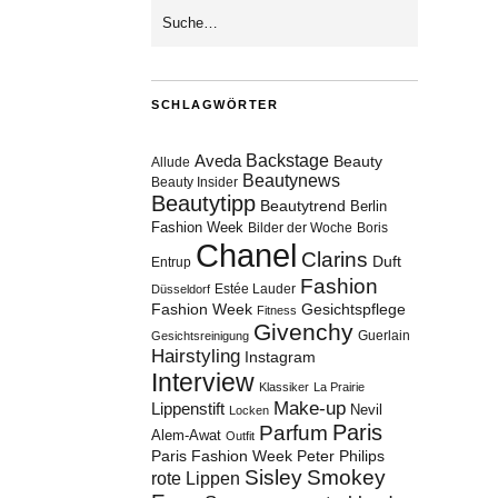
SCHLAGWÖRTER
Aveda
Backstage
Beauty
Allude
Beautynews
Beauty Insider
Beautytipp
Beautytrend
Berlin
Fashion Week
Bilder der Woche
Boris
Chanel
Clarins
Duft
Entrup
Fashion
Estée Lauder
Düsseldorf
Fashion Week
Gesichtspflege
Fitness
Givenchy
Guerlain
Gesichtsreinigung
Hairstyling
Instagram
Interview
Klassiker
La Prairie
Make-up
Lippenstift
Nevil
Locken
Paris
Parfum
Alem-Awat
Outfit
Paris Fashion Week
Peter Philips
Sisley
Smokey
rote Lippen