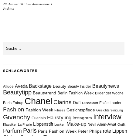
20. Januar 2013
Kommentare 1
Fashion
SCHLAGWÖRTER
Aveda
Backstage
Beautynews
Beauty
Allude
Beauty Insider
Beautytipp
Beautytrend
Berlin Fashion Week
Bilder der Woche
Chanel
Clarins
Duft
Boris Entrup
Estée Lauder
Düsseldorf
Fashion
Fashion Week
Gesichtspflege
Fitness
Gesichtsreinigung
Interview
Givenchy
Hairstyling
Instagram
Guerlain
Make-up
Lippenstift
Nevil Alem-Awat
Klassiker
La Prairie
Locken
Outfit
Paris
Parfum
rote Lippen
Paris Fashion Week
Peter Philips