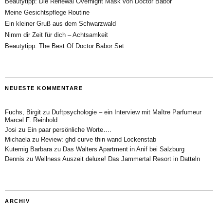
Beautytipp: Die Renewal Overnight Mask von Doctor Babor
Meine Gesichtspflege Routine
Ein kleiner Gruß aus dem Schwarzwald
Nimm dir Zeit für dich – Achtsamkeit
Beautytipp: The Best Of Doctor Babor Set
NEUESTE KOMMENTARE
Fuchs, Birgit
zu
Duftpsychologie – ein Interview mit Maître Parfumeur
Marcel F. Reinhold
Josi
zu
Ein paar persönliche Worte….
Michaela
zu
Review: ghd curve thin wand Lockenstab
Kuternig Barbara
zu
Das Walters Apartment in Anif bei Salzburg
Dennis
zu
Wellness Auszeit deluxe! Das Jammertal Resort in Datteln
ARCHIV