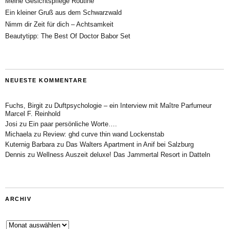
Meine Gesichtspflege Routine
Ein kleiner Gruß aus dem Schwarzwald
Nimm dir Zeit für dich – Achtsamkeit
Beautytipp: The Best Of Doctor Babor Set
NEUESTE KOMMENTARE
Fuchs, Birgit
zu
Duftpsychologie – ein Interview mit Maître Parfumeur
Marcel F. Reinhold
Josi
zu
Ein paar persönliche Worte….
Michaela
zu
Review: ghd curve thin wand Lockenstab
Kuternig Barbara
zu
Das Walters Apartment in Anif bei Salzburg
Dennis
zu
Wellness Auszeit deluxe! Das Jammertal Resort in Datteln
ARCHIV
Archiv