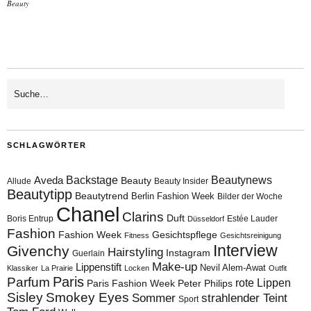
Beauty
SCHLAGWÖRTER
Aveda
Backstage
Beautynews
Beauty
Allude
Beauty Insider
Beautytipp
Beautytrend
Berlin Fashion Week
Bilder der Woche
Chanel
Clarins
Duft
Boris Entrup
Estée Lauder
Düsseldorf
Fashion
Fashion Week
Gesichtspflege
Fitness
Gesichtsreinigung
Interview
Givenchy
Hairstyling
Instagram
Guerlain
Make-up
Lippenstift
Nevil Alem-Awat
Klassiker
La Prairie
Locken
Outfit
Paris
Parfum
rote Lippen
Paris Fashion Week
Peter Philips
Sisley
Smokey Eyes
Sommer
strahlender Teint
Sport