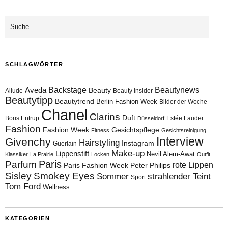
SCHLAGWÖRTER
Aveda
Backstage
Beautynews
Beauty
Allude
Beauty Insider
Beautytipp
Beautytrend
Berlin Fashion Week
Bilder der Woche
Chanel
Clarins
Duft
Boris Entrup
Estée Lauder
Düsseldorf
Fashion
Fashion Week
Gesichtspflege
Fitness
Gesichtsreinigung
Interview
Givenchy
Hairstyling
Instagram
Guerlain
Make-up
Lippenstift
Nevil Alem-Awat
Klassiker
La Prairie
Locken
Outfit
Paris
Parfum
rote Lippen
Paris Fashion Week
Peter Philips
Sisley
Smokey Eyes
Sommer
strahlender Teint
Sport
Tom Ford
Wellness
KATEGORIEN