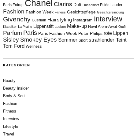
Chanel
Clarins
Duft
Boris Entrup
Estée Lauder
Düsseldorf
Fashion
Fashion Week
Gesichtspflege
Fitness
Gesichtsreinigung
Interview
Givenchy
Hairstyling
Instagram
Guerlain
Make-up
Lippenstift
Nevil Alem-Awat
Klassiker
La Prairie
Locken
Outfit
Paris
Parfum
rote Lippen
Paris Fashion Week
Peter Philips
Sisley
Smokey Eyes
Sommer
strahlender Teint
Sport
Tom Ford
Wellness
KATEGORIEN
Beauty
Beauty Insider
Body & Soul
Fashion
Fitness
Interview
Lifestyle
Travel