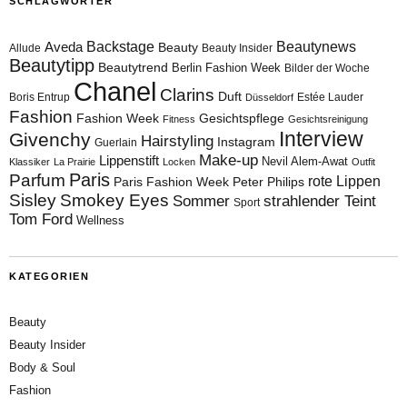
SCHLAGWÖRTER
Aveda
Backstage
Beautynews
Beauty
Allude
Beauty Insider
Beautytipp
Beautytrend
Berlin Fashion Week
Bilder der Woche
Chanel
Clarins
Duft
Boris Entrup
Estée Lauder
Düsseldorf
Fashion
Fashion Week
Gesichtspflege
Fitness
Gesichtsreinigung
Interview
Givenchy
Hairstyling
Instagram
Guerlain
Make-up
Lippenstift
Nevil Alem-Awat
Klassiker
La Prairie
Locken
Outfit
Paris
Parfum
rote Lippen
Paris Fashion Week
Peter Philips
Sisley
Smokey Eyes
Sommer
strahlender Teint
Sport
Tom Ford
Wellness
KATEGORIEN
Beauty
Beauty Insider
Body & Soul
Fashion