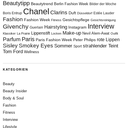
Beautytipp
Beautytrend
Berlin Fashion Week
Bilder der Woche
Chanel
Clarins
Duft
Boris Entrup
Estée Lauder
Düsseldorf
Fashion
Fashion Week
Gesichtspflege
Fitness
Gesichtsreinigung
Interview
Givenchy
Hairstyling
Instagram
Guerlain
Make-up
Lippenstift
Nevil Alem-Awat
Klassiker
La Prairie
Locken
Outfit
Paris
Parfum
rote Lippen
Paris Fashion Week
Peter Philips
Sisley
Smokey Eyes
Sommer
strahlender Teint
Sport
Tom Ford
Wellness
KATEGORIEN
Beauty
Beauty Insider
Body & Soul
Fashion
Fitness
Interview
Lifestyle