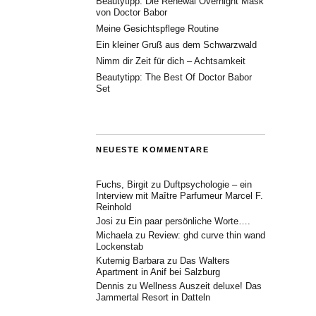
Beautytipp: Die Renewal Overnight Mask
von Doctor Babor
Meine Gesichtspflege Routine
Ein kleiner Gruß aus dem Schwarzwald
Nimm dir Zeit für dich – Achtsamkeit
Beautytipp: The Best Of Doctor Babor
Set
NEUESTE KOMMENTARE
Fuchs, Birgit
zu
Duftpsychologie – ein
Interview mit Maître Parfumeur Marcel F.
Reinhold
Josi
zu
Ein paar persönliche Worte….
Michaela
zu
Review: ghd curve thin wand
Lockenstab
Kuternig Barbara
zu
Das Walters
Apartment in Anif bei Salzburg
Dennis
zu
Wellness Auszeit deluxe! Das
Jammertal Resort in Datteln