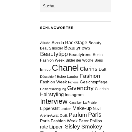
SCHLAGWÖRTER
Aveda
Backstage
Beauty
Allude
Beautynews
Beauty Insider
Beautytipp
Beautytrend
Berlin
Fashion Week
Bilder der Woche
Boris
Chanel
Clarins
Duft
Entrup
Fashion
Estée Lauder
Düsseldorf
Fashion Week
Gesichtspflege
Fitness
Givenchy
Guerlain
Gesichtsreinigung
Hairstyling
Instagram
Interview
Klassiker
La Prairie
Make-up
Lippenstift
Nevil
Locken
Paris
Parfum
Alem-Awat
Outfit
Paris Fashion Week
Peter Philips
Sisley
Smokey
rote Lippen