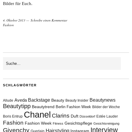
Bilder für Euch.
4. Oktober 2013
Schreibe einen Kommentar
Fashion
SCHLAGWÖRTER
Aveda
Backstage
Beautynews
Beauty
Allude
Beauty Insider
Beautytipp
Beautytrend
Berlin Fashion Week
Bilder der Woche
Chanel
Clarins
Duft
Boris Entrup
Estée Lauder
Düsseldorf
Fashion
Fashion Week
Gesichtspflege
Fitness
Gesichtsreinigung
Interview
Givenchy
Hairstyling
Instagram
Guerlain