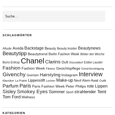
SCHLAGWÖRTER
Aveda
Backstage
Beautynews
Beauty
Allude
Beauty Insider
Beautytipp
Beautytrend
Berlin Fashion Week
Bilder der Woche
Chanel
Clarins
Duft
Boris Entrup
Estée Lauder
Düsseldorf
Fashion
Fashion Week
Gesichtspflege
Fitness
Gesichtsreinigung
Interview
Givenchy
Hairstyling
Instagram
Guerlain
Make-up
Lippenstift
Nevil Alem-Awat
Klassiker
La Prairie
Locken
Outfit
Paris
Parfum
rote Lippen
Paris Fashion Week
Peter Philips
Sisley
Smokey Eyes
Sommer
strahlender Teint
Sport
Tom Ford
Wellness
KATEGORIEN