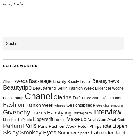
Beauty Insider
SCHLAGWÖRTER
Aveda
Backstage
Beautynews
Beauty
Allude
Beauty Insider
Beautytipp
Beautytrend
Berlin Fashion Week
Bilder der Woche
Chanel
Clarins
Duft
Boris Entrup
Estée Lauder
Düsseldorf
Fashion
Fashion Week
Gesichtspflege
Fitness
Gesichtsreinigung
Interview
Givenchy
Hairstyling
Instagram
Guerlain
Make-up
Lippenstift
Nevil Alem-Awat
Klassiker
La Prairie
Locken
Outfit
Paris
Parfum
rote Lippen
Paris Fashion Week
Peter Philips
Sisley
Smokey Eyes
Sommer
strahlender Teint
Sport