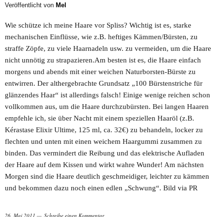
Veröffentlicht von
Mel
Wie schütze ich meine Haare vor Spliss? Wichtig ist es, starke
mechanischen Einflüsse, wie z.B. heftiges Kämmen/Bürsten, zu
straffe Zöpfe, zu viele Haarnadeln usw. zu vermeiden, um die Haare
nicht unnötig zu strapazieren.Am besten ist es, die Haare einfach
morgens und abends mit einer weichen Naturborsten-Bürste zu
entwirren. Der althergebrachte Grundsatz „100 Bürstenstriche für
glänzendes Haar“ ist allerdings falsch! Einige wenige reichen schon
vollkommen aus, um die Haare durchzubürsten. Bei langen Haaren
empfehle ich, sie über Nacht mit einem speziellen Haaröl (z.B.
Kérastase Elixir Ultime, 125 ml, ca. 32€) zu behandeln, locker zu
flechten und unten mit einen weichem Haargummi zusammen zu
binden. Das vermindert die Reibung und das elektrische Aufladen
der Haare auf dem Kissen und wirkt wahre Wunder! Am nächsten
Morgen sind die Haare deutlich geschmeidiger, leichter zu kämmen
und bekommen dazu noch einen edlen „Schwung“. Bild via PR
26. Mai 2011
Schreibe einen Kommentar