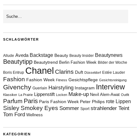
SCHLAGWÖRTER
Aveda
Backstage
Beautynews
Beauty
Allude
Beauty Insider
Beautytipp
Beautytrend
Berlin Fashion Week
Bilder der Woche
Chanel
Clarins
Duft
Boris Entrup
Estée Lauder
Düsseldorf
Fashion
Fashion Week
Gesichtspflege
Fitness
Gesichtsreinigung
Interview
Givenchy
Hairstyling
Instagram
Guerlain
Make-up
Lippenstift
Nevil Alem-Awat
Klassiker
La Prairie
Locken
Outfit
Paris
Parfum
rote Lippen
Paris Fashion Week
Peter Philips
Sisley
Smokey Eyes
Sommer
strahlender Teint
Sport
Tom Ford
Wellness
KATEGORIEN