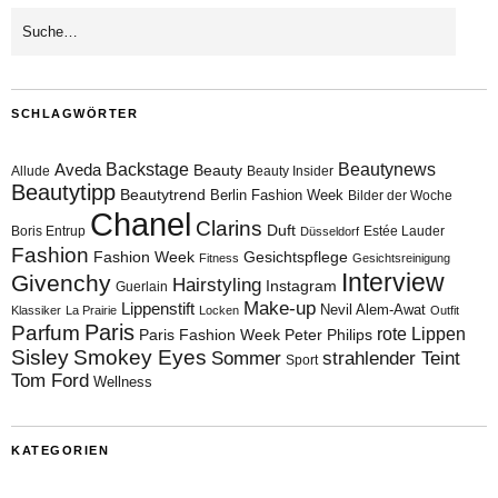
SCHLAGWÖRTER
Aveda
Backstage
Beautynews
Beauty
Allude
Beauty Insider
Beautytipp
Beautytrend
Berlin Fashion Week
Bilder der Woche
Chanel
Clarins
Duft
Boris Entrup
Estée Lauder
Düsseldorf
Fashion
Fashion Week
Gesichtspflege
Fitness
Gesichtsreinigung
Interview
Givenchy
Hairstyling
Instagram
Guerlain
Make-up
Lippenstift
Nevil Alem-Awat
Klassiker
La Prairie
Locken
Outfit
Paris
Parfum
rote Lippen
Paris Fashion Week
Peter Philips
Sisley
Smokey Eyes
Sommer
strahlender Teint
Sport
Tom Ford
Wellness
KATEGORIEN