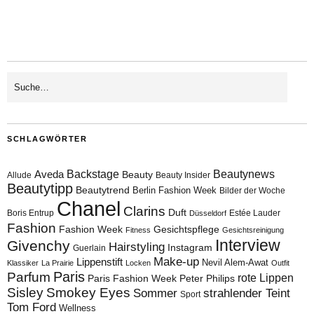
SCHLAGWÖRTER
Aveda
Backstage
Beautynews
Beauty
Allude
Beauty Insider
Beautytipp
Beautytrend
Berlin Fashion Week
Bilder der Woche
Chanel
Clarins
Duft
Boris Entrup
Estée Lauder
Düsseldorf
Fashion
Fashion Week
Gesichtspflege
Fitness
Gesichtsreinigung
Interview
Givenchy
Hairstyling
Instagram
Guerlain
Make-up
Lippenstift
Nevil Alem-Awat
Klassiker
La Prairie
Locken
Outfit
Paris
Parfum
rote Lippen
Paris Fashion Week
Peter Philips
Sisley
Smokey Eyes
Sommer
strahlender Teint
Sport
Tom Ford
Wellness