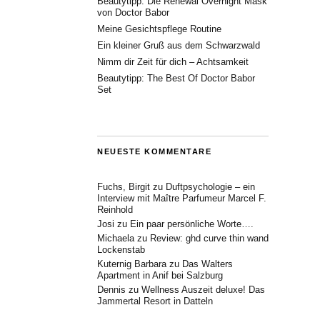
Beautytipp: Die Renewal Overnight Mask
von Doctor Babor
Meine Gesichtspflege Routine
Ein kleiner Gruß aus dem Schwarzwald
Nimm dir Zeit für dich – Achtsamkeit
Beautytipp: The Best Of Doctor Babor
Set
NEUESTE KOMMENTARE
Fuchs, Birgit
zu
Duftpsychologie – ein
Interview mit Maître Parfumeur Marcel F.
Reinhold
Josi
zu
Ein paar persönliche Worte….
Michaela
zu
Review: ghd curve thin wand
Lockenstab
Kuternig Barbara
zu
Das Walters
Apartment in Anif bei Salzburg
Dennis
zu
Wellness Auszeit deluxe! Das
Jammertal Resort in Datteln