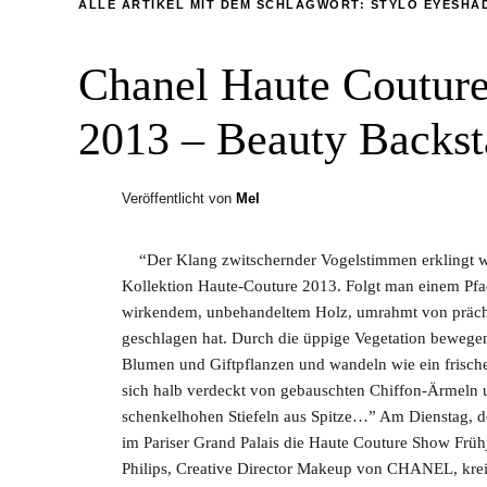
ALLE ARTIKEL MIT DEM SCHLAGWORT:
STYLO EYESHA
Chanel Haute Coutur
2013 – Beauty Backst
Veröffentlicht von
Mel
“Der Klang zwitschernder Vogelstimmen erklingt wä
Kollektion Haute-Couture 2013. Folgt man einem Pfad
wirkendem, unbehandeltem Holz, umrahmt von prächti
geschlagen hat. Durch die üppige Vegetation bewege
Blumen und Giftpflanzen und wandeln wie ein frische
sich halb verdeckt von gebauschten Chiffon-Ärmeln u
schenkelhohen Stiefeln aus Spitze…” Am Dienstag, 
im Pariser Grand Palais die Haute Couture Show Früh
Philips, Creative Director Makeup von CHANEL, kreie