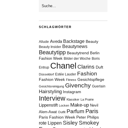
SCHLAGWÖRTER
Aveda
Backstage
Beauty
Allude
Beautynews
Beauty Insider
Beautytipp
Beautytrend
Berlin
Fashion Week
Bilder der Woche
Boris
Chanel
Clarins
Duft
Entrup
Fashion
Estée Lauder
Düsseldorf
Fashion Week
Gesichtspflege
Fitness
Givenchy
Guerlain
Gesichtsreinigung
Hairstyling
Instagram
Interview
Klassiker
La Prairie
Make-up
Lippenstift
Nevil
Locken
Paris
Parfum
Alem-Awat
Outfit
Paris Fashion Week
Peter Philips
Sisley
Smokey
rote Lippen