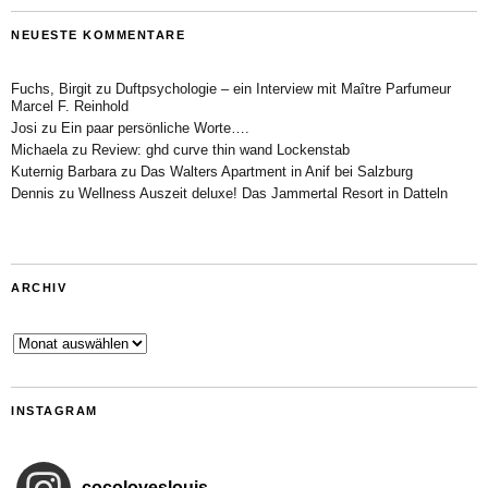
NEUESTE KOMMENTARE
Fuchs, Birgit
zu
Duftpsychologie – ein Interview mit Maître Parfumeur
Marcel F. Reinhold
Josi
zu
Ein paar persönliche Worte….
Michaela
zu
Review: ghd curve thin wand Lockenstab
Kuternig Barbara
zu
Das Walters Apartment in Anif bei Salzburg
Dennis
zu
Wellness Auszeit deluxe! Das Jammertal Resort in Datteln
ARCHIV
Archiv
INSTAGRAM
cocoloveslouis