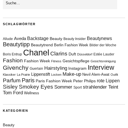
SCHLAGWÖRTER
Aveda
Backstage
Beautynews
Beauty
Allude
Beauty Insider
Beautytipp
Beautytrend
Berlin Fashion Week
Bilder der Woche
Chanel
Clarins
Duft
Boris Entrup
Estée Lauder
Düsseldorf
Fashion
Fashion Week
Gesichtspflege
Fitness
Gesichtsreinigung
Interview
Givenchy
Hairstyling
Instagram
Guerlain
Make-up
Lippenstift
Nevil Alem-Awat
Klassiker
La Prairie
Locken
Outfit
Paris
Parfum
rote Lippen
Paris Fashion Week
Peter Philips
Sisley
Smokey Eyes
Sommer
strahlender Teint
Sport
Tom Ford
Wellness
KATEGORIEN
Beauty