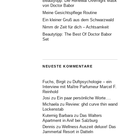
Beautytipp: Die Renewal Overnight Mask
von Doctor Babor
Meine Gesichtspflege Routine
Ein kleiner Gruß aus dem Schwarzwald
Nimm dir Zeit für dich – Achtsamkeit
Beautytipp: The Best Of Doctor Babor
Set
NEUESTE KOMMENTARE
Fuchs, Birgit
zu
Duftpsychologie – ein
Interview mit Maître Parfumeur Marcel F.
Reinhold
Josi
zu
Ein paar persönliche Worte….
Michaela
zu
Review: ghd curve thin wand
Lockenstab
Kuternig Barbara
zu
Das Walters
Apartment in Anif bei Salzburg
Dennis
zu
Wellness Auszeit deluxe! Das
Jammertal Resort in Datteln