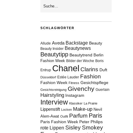
SCHLAGWÖRTER
Aveda
Backstage
Beauty
Allude
Beautynews
Beauty Insider
Beautytipp
Beautytrend
Berlin
Fashion Week
Bilder der Woche
Boris
Chanel
Clarins
Duft
Entrup
Fashion
Estée Lauder
Düsseldorf
Fashion Week
Gesichtspflege
Fitness
Givenchy
Guerlain
Gesichtsreinigung
Hairstyling
Instagram
Interview
Klassiker
La Prairie
Make-up
Lippenstift
Nevil
Locken
Paris
Parfum
Alem-Awat
Outfit
Paris Fashion Week
Peter Philips
Sisley
Smokey
rote Lippen