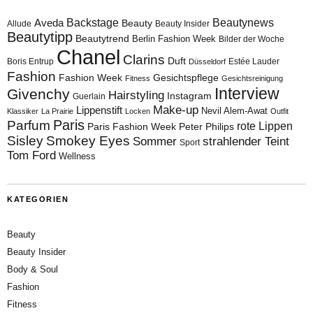
Aveda
Backstage
Beautynews
Beauty
Allude
Beauty Insider
Beautytipp
Beautytrend
Berlin Fashion Week
Bilder der Woche
Chanel
Clarins
Duft
Boris Entrup
Estée Lauder
Düsseldorf
Fashion
Fashion Week
Gesichtspflege
Fitness
Gesichtsreinigung
Interview
Givenchy
Hairstyling
Instagram
Guerlain
Make-up
Lippenstift
Nevil Alem-Awat
Klassiker
La Prairie
Locken
Outfit
Paris
Parfum
rote Lippen
Paris Fashion Week
Peter Philips
Sisley
Smokey Eyes
Sommer
strahlender Teint
Sport
Tom Ford
Wellness
KATEGORIEN
Beauty
Beauty Insider
Body & Soul
Fashion
Fitness