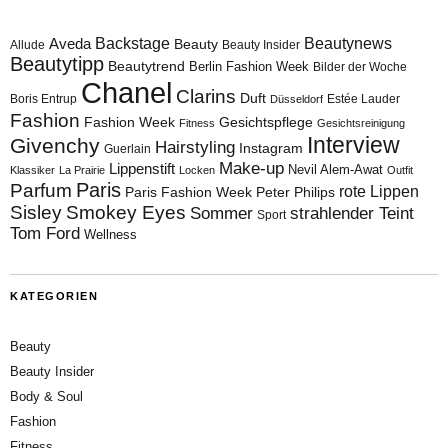
Aveda
Backstage
Beautynews
Beauty
Allude
Beauty Insider
Beautytipp
Beautytrend
Berlin Fashion Week
Bilder der Woche
Chanel
Clarins
Duft
Boris Entrup
Estée Lauder
Düsseldorf
Fashion
Fashion Week
Gesichtspflege
Fitness
Gesichtsreinigung
Interview
Givenchy
Hairstyling
Instagram
Guerlain
Make-up
Lippenstift
Nevil Alem-Awat
Klassiker
La Prairie
Locken
Outfit
Paris
Parfum
rote Lippen
Paris Fashion Week
Peter Philips
Sisley
Smokey Eyes
Sommer
strahlender Teint
Sport
Tom Ford
Wellness
KATEGORIEN
Beauty
Beauty Insider
Body & Soul
Fashion
Fitness