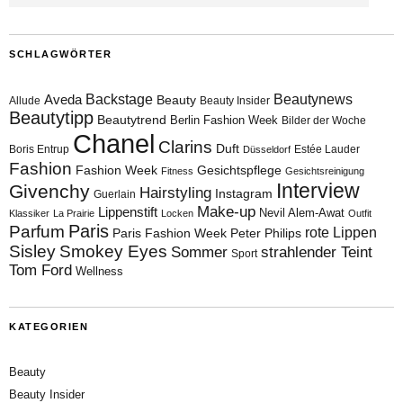
SCHLAGWÖRTER
Aveda
Backstage
Beautynews
Beauty
Allude
Beauty Insider
Beautytipp
Beautytrend
Berlin Fashion Week
Bilder der Woche
Chanel
Clarins
Duft
Boris Entrup
Estée Lauder
Düsseldorf
Fashion
Fashion Week
Gesichtspflege
Fitness
Gesichtsreinigung
Interview
Givenchy
Hairstyling
Instagram
Guerlain
Make-up
Lippenstift
Nevil Alem-Awat
Klassiker
La Prairie
Locken
Outfit
Paris
Parfum
rote Lippen
Paris Fashion Week
Peter Philips
Sisley
Smokey Eyes
Sommer
strahlender Teint
Sport
Tom Ford
Wellness
KATEGORIEN
Beauty
Beauty Insider