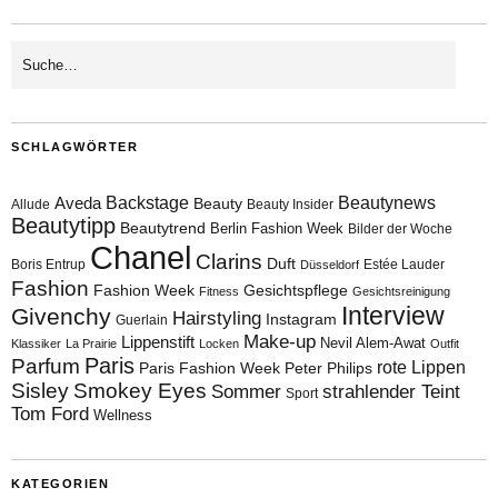
SCHLAGWÖRTER
Aveda
Backstage
Beautynews
Beauty
Allude
Beauty Insider
Beautytipp
Beautytrend
Berlin Fashion Week
Bilder der Woche
Chanel
Clarins
Duft
Boris Entrup
Estée Lauder
Düsseldorf
Fashion
Fashion Week
Gesichtspflege
Fitness
Gesichtsreinigung
Interview
Givenchy
Hairstyling
Instagram
Guerlain
Make-up
Lippenstift
Nevil Alem-Awat
Klassiker
La Prairie
Locken
Outfit
Paris
Parfum
rote Lippen
Paris Fashion Week
Peter Philips
Sisley
Smokey Eyes
Sommer
strahlender Teint
Sport
Tom Ford
Wellness
KATEGORIEN