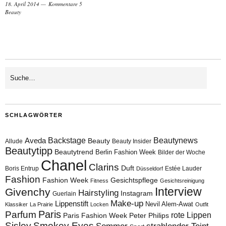
18. April 2014
Kommentare 5
Beauty
SCHLAGWÖRTER
Aveda
Backstage
Beautynews
Beauty
Allude
Beauty Insider
Beautytipp
Beautytrend
Berlin Fashion Week
Bilder der Woche
Chanel
Clarins
Duft
Boris Entrup
Estée Lauder
Düsseldorf
Fashion
Fashion Week
Gesichtspflege
Fitness
Gesichtsreinigung
Interview
Givenchy
Hairstyling
Instagram
Guerlain
Make-up
Lippenstift
Nevil Alem-Awat
Klassiker
La Prairie
Locken
Outfit
Paris
Parfum
rote Lippen
Paris Fashion Week
Peter Philips
Sisley
Smokey Eyes