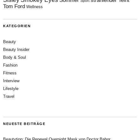
Sommer
strahlender Teint
Sport
Tom Ford
Wellness
KATEGORIEN
Beauty
Beauty Insider
Body & Soul
Fashion
Fitness
Interview
Lifestyle
Travel
NEUESTE BEITRÄGE
Beautytipp: Die Renewal Overnight Mask von Doctor Babor