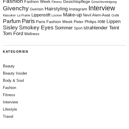
Fashion
Fashion Week
Gesichtspflege
Fitness
Gesichtsreinigung
Interview
Givenchy
Hairstyling
Instagram
Guerlain
Make-up
Lippenstift
Nevil Alem-Awat
Klassiker
La Prairie
Locken
Outfit
Paris
Parfum
rote Lippen
Paris Fashion Week
Peter Philips
Sisley
Smokey Eyes
Sommer
strahlender Teint
Sport
Tom Ford
Wellness
KATEGORIEN
Beauty
Beauty Insider
Body & Soul
Fashion
Fitness
Interview
Lifestyle
Travel