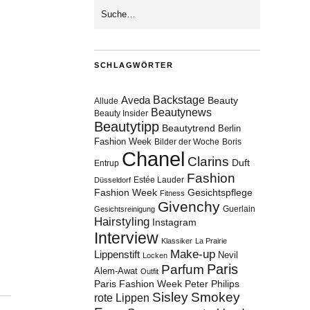
SCHLAGWÖRTER
Aveda
Backstage
Beauty
Allude
Beautynews
Beauty Insider
Beautytipp
Beautytrend
Berlin
Fashion Week
Bilder der Woche
Boris
Chanel
Clarins
Duft
Entrup
Fashion
Estée Lauder
Düsseldorf
Fashion Week
Gesichtspflege
Fitness
Givenchy
Guerlain
Gesichtsreinigung
Hairstyling
Instagram
Interview
Klassiker
La Prairie
Make-up
Lippenstift
Nevil
Locken
Paris
Parfum
Alem-Awat
Outfit
Paris Fashion Week
Peter Philips
Sisley
Smokey
rote Lippen