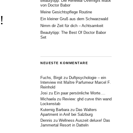
Beautytipp: Die Renewal Overnight Mask
von Doctor Babor
Meine Gesichtspflege Routine
!
Ein kleiner Gruß aus dem Schwarzwald
Nimm dir Zeit für dich – Achtsamkeit
Beautytipp: The Best Of Doctor Babor
Set
NEUESTE KOMMENTARE
Fuchs, Birgit
zu
Duftpsychologie – ein
Interview mit Maître Parfumeur Marcel F.
Reinhold
Josi
zu
Ein paar persönliche Worte….
Michaela
zu
Review: ghd curve thin wand
Lockenstab
Kuternig Barbara
zu
Das Walters
Apartment in Anif bei Salzburg
Dennis
zu
Wellness Auszeit deluxe! Das
Jammertal Resort in Datteln