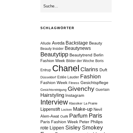
SCHLAGWÖRTER
Aveda
Backstage
Beauty
Allude
Beautynews
Beauty Insider
Beautytipp
Beautytrend
Berlin
Fashion Week
Bilder der Woche
Boris
Chanel
Clarins
Duft
Entrup
Fashion
Estée Lauder
Düsseldorf
Fashion Week
Gesichtspflege
Fitness
Givenchy
Guerlain
Gesichtsreinigung
Hairstyling
Instagram
Interview
Klassiker
La Prairie
Make-up
Lippenstift
Nevil
Locken
Paris
Parfum
Alem-Awat
Outfit
Paris Fashion Week
Peter Philips
Sisley
Smokey
rote Lippen