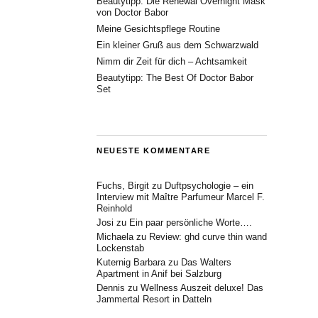
Beautytipp: Die Renewal Overnight Mask
von Doctor Babor
Meine Gesichtspflege Routine
Ein kleiner Gruß aus dem Schwarzwald
Nimm dir Zeit für dich – Achtsamkeit
Beautytipp: The Best Of Doctor Babor
Set
NEUESTE KOMMENTARE
Fuchs, Birgit
zu
Duftpsychologie – ein
Interview mit Maître Parfumeur Marcel F.
Reinhold
Josi
zu
Ein paar persönliche Worte….
Michaela
zu
Review: ghd curve thin wand
Lockenstab
Kuternig Barbara
zu
Das Walters
Apartment in Anif bei Salzburg
Dennis
zu
Wellness Auszeit deluxe! Das
Jammertal Resort in Datteln