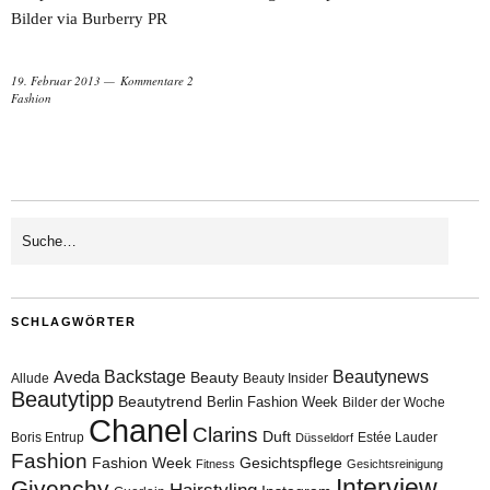
Bilder via Burberry PR
19. Februar 2013
Kommentare 2
Fashion
SCHLAGWÖRTER
Aveda
Backstage
Beautynews
Beauty
Allude
Beauty Insider
Beautytipp
Beautytrend
Berlin Fashion Week
Bilder der Woche
Chanel
Clarins
Duft
Boris Entrup
Estée Lauder
Düsseldorf
Fashion
Fashion Week
Gesichtspflege
Fitness
Gesichtsreinigung
Interview
Givenchy