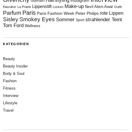
Hairstyling
Instagram
Guerlain
Make-up
Lippenstift
Nevil Alem-Awat
Klassiker
La Prairie
Locken
Outfit
Paris
Parfum
rote Lippen
Paris Fashion Week
Peter Philips
Sisley
Smokey Eyes
Sommer
strahlender Teint
Sport
Tom Ford
Wellness
KATEGORIEN
Beauty
Beauty Insider
Body & Soul
Fashion
Fitness
Interview
Lifestyle
Travel