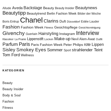
Aveda
Backstage
Beautynews
Beauty
Allude
Beauty Insider
Beautytipp
Beautytrend
Berlin Fashion Week
Bilder der Woche
Chanel
Clarins
Duft
Boris Entrup
Estée Lauder
Düsseldorf
Fashion
Fashion Week
Gesichtspflege
Fitness
Gesichtsreinigung
Interview
Givenchy
Hairstyling
Instagram
Guerlain
Make-up
Lippenstift
Nevil Alem-Awat
Klassiker
La Prairie
Locken
Outfit
Paris
Parfum
rote Lippen
Paris Fashion Week
Peter Philips
Sisley
Smokey Eyes
Sommer
strahlender Teint
Sport
Tom Ford
Wellness
KATEGORIEN
Beauty
Beauty Insider
Body & Soul
Fashion
Fitness