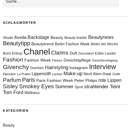
SCHLAGWÖRTER
Aveda
Backstage
Beautynews
Beauty
Allude
Beauty Insider
Beautytipp
Beautytrend
Berlin Fashion Week
Bilder der Woche
Chanel
Clarins
Duft
Boris Entrup
Estée Lauder
Düsseldorf
Fashion
Fashion Week
Gesichtspflege
Fitness
Gesichtsreinigung
Interview
Givenchy
Hairstyling
Instagram
Guerlain
Make-up
Lippenstift
Nevil Alem-Awat
Klassiker
La Prairie
Locken
Outfit
Paris
Parfum
rote Lippen
Paris Fashion Week
Peter Philips
Sisley
Smokey Eyes
Sommer
strahlender Teint
Sport
Tom Ford
Wellness
KATEGORIEN
Beauty