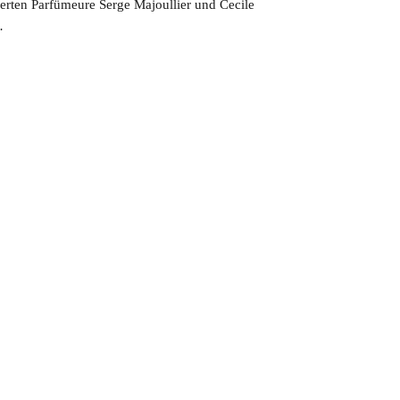
ierten Parfümeure Serge Majoullier und Cecile
…