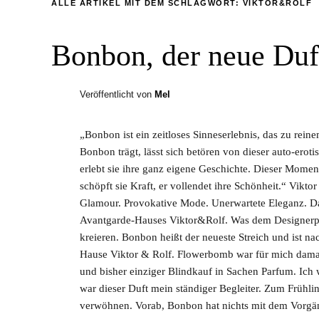
ALLE ARTIKEL MIT DEM SCHLAGWORT:
VIKTOR&ROLF
Bonbon, der neue Duf
Veröffentlicht von
Mel
„Bonbon ist ein zeitloses Sinneserlebnis, das zu rein
Bonbon trägt, lässt sich betören von dieser auto-eroti
erlebt sie ihre ganz eigene Geschichte. Dieser Momen
schöpft sie Kraft, er vollendet ihre Schönheit.“ Vikt
Glamour. Provokative Mode. Unerwartete Eleganz. Das
Avantgarde-Hauses Viktor&Rolf. Was dem Designerpaa
kreieren. Bonbon heißt der neueste Streich und ist
Hause Viktor & Rolf. Flowerbomb war für mich damal
und bisher einziger Blindkauf in Sachen Parfum. Ich 
war dieser Duft mein ständiger Begleiter. Zum Frühl
verwöhnen. Vorab, Bonbon hat nichts mit dem Vorgän