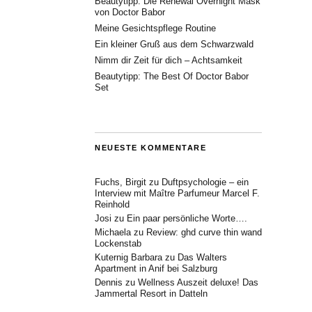
Beautytipp: Die Renewal Overnight Mask
von Doctor Babor
Meine Gesichtspflege Routine
Ein kleiner Gruß aus dem Schwarzwald
Nimm dir Zeit für dich – Achtsamkeit
Beautytipp: The Best Of Doctor Babor
Set
NEUESTE KOMMENTARE
Fuchs, Birgit
zu
Duftpsychologie – ein
Interview mit Maître Parfumeur Marcel F.
Reinhold
Josi
zu
Ein paar persönliche Worte….
Michaela
zu
Review: ghd curve thin wand
Lockenstab
Kuternig Barbara
zu
Das Walters
Apartment in Anif bei Salzburg
Dennis
zu
Wellness Auszeit deluxe! Das
Jammertal Resort in Datteln