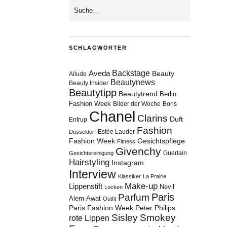
SCHLAGWÖRTER
Aveda
Backstage
Beauty
Allude
Beautynews
Beauty Insider
Beautytipp
Beautytrend
Berlin
Fashion Week
Bilder der Woche
Boris
Chanel
Clarins
Duft
Entrup
Fashion
Estée Lauder
Düsseldorf
Fashion Week
Gesichtspflege
Fitness
Givenchy
Guerlain
Gesichtsreinigung
Hairstyling
Instagram
Interview
Klassiker
La Prairie
Make-up
Lippenstift
Nevil
Locken
Paris
Parfum
Alem-Awat
Outfit
Paris Fashion Week
Peter Philips
Sisley
Smokey
rote Lippen