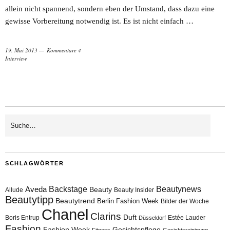
allein nicht spannend, sondern eben der Umstand, dass dazu eine
gewisse Vorbereitung notwendig ist. Es ist nicht einfach …
19. Mai 2013
Kommentare 4
Interview
SCHLAGWÖRTER
Aveda
Backstage
Beautynews
Beauty
Allude
Beauty Insider
Beautytipp
Beautytrend
Berlin Fashion Week
Bilder der Woche
Chanel
Clarins
Duft
Boris Entrup
Estée Lauder
Düsseldorf
Fashion
Fashion Week
Gesichtspflege
Fitness
Gesichtsreinigung