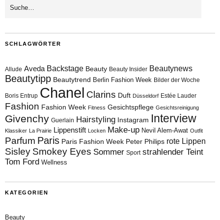
SCHLAGWÖRTER
Aveda
Backstage
Beautynews
Beauty
Allude
Beauty Insider
Beautytipp
Beautytrend
Berlin Fashion Week
Bilder der Woche
Chanel
Clarins
Duft
Boris Entrup
Estée Lauder
Düsseldorf
Fashion
Fashion Week
Gesichtspflege
Fitness
Gesichtsreinigung
Interview
Givenchy
Hairstyling
Instagram
Guerlain
Make-up
Lippenstift
Nevil Alem-Awat
Klassiker
La Prairie
Locken
Outfit
Paris
Parfum
rote Lippen
Paris Fashion Week
Peter Philips
Sisley
Smokey Eyes
Sommer
strahlender Teint
Sport
Tom Ford
Wellness
KATEGORIEN
Beauty