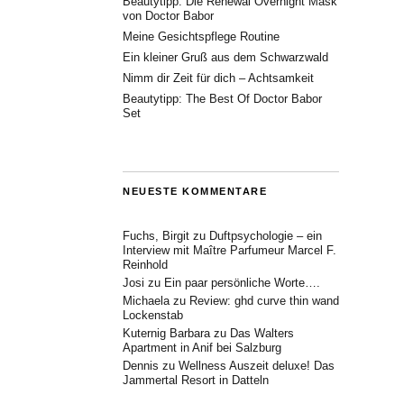
Beautytipp: Die Renewal Overnight Mask
von Doctor Babor
Meine Gesichtspflege Routine
Ein kleiner Gruß aus dem Schwarzwald
Nimm dir Zeit für dich – Achtsamkeit
Beautytipp: The Best Of Doctor Babor
Set
NEUESTE KOMMENTARE
Fuchs, Birgit
zu
Duftpsychologie – ein
Interview mit Maître Parfumeur Marcel F.
Reinhold
Josi
zu
Ein paar persönliche Worte….
Michaela
zu
Review: ghd curve thin wand
Lockenstab
Kuternig Barbara
zu
Das Walters
Apartment in Anif bei Salzburg
Dennis
zu
Wellness Auszeit deluxe! Das
Jammertal Resort in Datteln