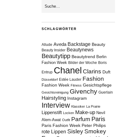
SCHLAGWÖRTER
Aveda
Backstage
Beauty
Allude
Beautynews
Beauty Insider
Beautytipp
Beautytrend
Berlin
Fashion Week
Bilder der Woche
Boris
Chanel
Clarins
Duft
Entrup
Fashion
Estée Lauder
Düsseldorf
Fashion Week
Gesichtspflege
Fitness
Givenchy
Guerlain
Gesichtsreinigung
Hairstyling
Instagram
Interview
Klassiker
La Prairie
Make-up
Lippenstift
Nevil
Locken
Paris
Parfum
Alem-Awat
Outfit
Paris Fashion Week
Peter Philips
Sisley
Smokey
rote Lippen