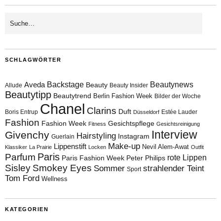
SCHLAGWÖRTER
Aveda
Backstage
Beautynews
Beauty
Allude
Beauty Insider
Beautytipp
Beautytrend
Berlin Fashion Week
Bilder der Woche
Chanel
Clarins
Duft
Boris Entrup
Estée Lauder
Düsseldorf
Fashion
Fashion Week
Gesichtspflege
Fitness
Gesichtsreinigung
Interview
Givenchy
Hairstyling
Instagram
Guerlain
Make-up
Lippenstift
Nevil Alem-Awat
Klassiker
La Prairie
Locken
Outfit
Paris
Parfum
rote Lippen
Paris Fashion Week
Peter Philips
Sisley
Smokey Eyes
Sommer
strahlender Teint
Sport
Tom Ford
Wellness
KATEGORIEN