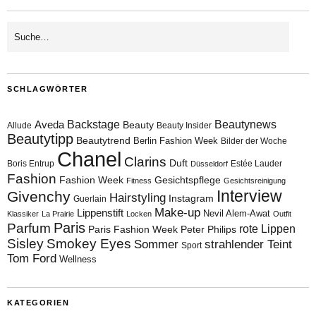
SCHLAGWÖRTER
Aveda
Backstage
Beautynews
Beauty
Allude
Beauty Insider
Beautytipp
Beautytrend
Berlin Fashion Week
Bilder der Woche
Chanel
Clarins
Duft
Boris Entrup
Estée Lauder
Düsseldorf
Fashion
Fashion Week
Gesichtspflege
Fitness
Gesichtsreinigung
Interview
Givenchy
Hairstyling
Instagram
Guerlain
Make-up
Lippenstift
Nevil Alem-Awat
Klassiker
La Prairie
Locken
Outfit
Paris
Parfum
rote Lippen
Paris Fashion Week
Peter Philips
Sisley
Smokey Eyes
Sommer
strahlender Teint
Sport
Tom Ford
Wellness
KATEGORIEN