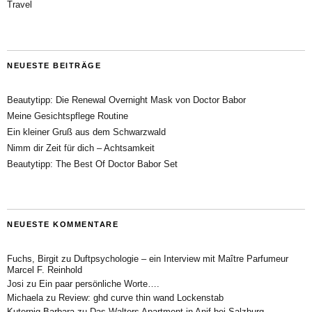
Travel
NEUESTE BEITRÄGE
Beautytipp: Die Renewal Overnight Mask von Doctor Babor
Meine Gesichtspflege Routine
Ein kleiner Gruß aus dem Schwarzwald
Nimm dir Zeit für dich – Achtsamkeit
Beautytipp: The Best Of Doctor Babor Set
NEUESTE KOMMENTARE
Fuchs, Birgit
zu
Duftpsychologie – ein Interview mit Maître Parfumeur
Marcel F. Reinhold
Josi
zu
Ein paar persönliche Worte….
Michaela
zu
Review: ghd curve thin wand Lockenstab
Kuternig Barbara
zu
Das Walters Apartment in Anif bei Salzburg