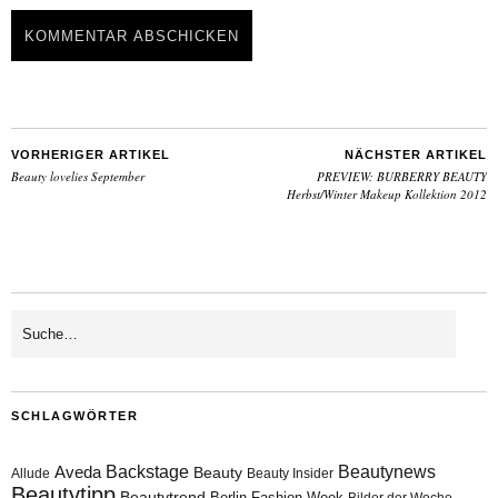
VORHERIGER ARTIKEL
NÄCHSTER ARTIKEL
Beauty lovelies September
PREVIEW: BURBERRY BEAUTY
Herbst/Winter Makeup Kollektion 2012
SCHLAGWÖRTER
Aveda
Backstage
Beautynews
Beauty
Allude
Beauty Insider
Beautytipp
Beautytrend
Berlin Fashion Week
Bilder der Woche