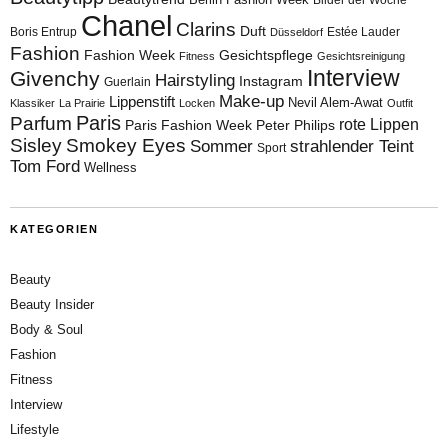
Chanel
Clarins
Duft
Boris Entrup
Estée Lauder
Düsseldorf
Fashion
Fashion Week
Gesichtspflege
Fitness
Gesichtsreinigung
Interview
Givenchy
Hairstyling
Instagram
Guerlain
Make-up
Lippenstift
Nevil Alem-Awat
Klassiker
La Prairie
Locken
Outfit
Paris
Parfum
rote Lippen
Paris Fashion Week
Peter Philips
Sisley
Smokey Eyes
Sommer
strahlender Teint
Sport
Tom Ford
Wellness
KATEGORIEN
Beauty
Beauty Insider
Body & Soul
Fashion
Fitness
Interview
Lifestyle