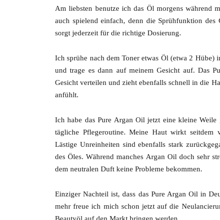
Am liebsten benutze ich das Öl morgens während me
auch spielend einfach, denn die Sprühfunktion des
sorgt jederzeit für die richtige Dosierung.
Ich sprühe nach dem Toner etwas Öl (etwa 2 Hübe) 
und trage es dann auf meinem Gesicht auf. Das Pu
Gesicht verteilen und zieht ebenfalls schnell in die Ha
anfühlt.
Ich habe das Pure Argan Oil jetzt eine kleine Weile
tägliche Pflegeroutine. Meine Haut wirkt seitdem v
Lästige Unreinheiten sind ebenfalls stark zurückgega
des Öles. Während manches Argan Oil doch sehr str
dem neutralen Duft keine Probleme bekommen.
Einziger Nachteil ist, dass das Pure Argan Oil in Deu
mehr freue ich mich schon jetzt auf die Neulancier
Beautyöl auf den Markt bringen werden.