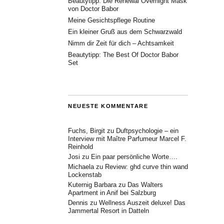
Beautytipp: Die Renewal Overnight Mask
von Doctor Babor
Meine Gesichtspflege Routine
Ein kleiner Gruß aus dem Schwarzwald
Nimm dir Zeit für dich – Achtsamkeit
Beautytipp: The Best Of Doctor Babor
Set
NEUESTE KOMMENTARE
Fuchs, Birgit
zu
Duftpsychologie – ein
Interview mit Maître Parfumeur Marcel F.
Reinhold
Josi
zu
Ein paar persönliche Worte….
Michaela
zu
Review: ghd curve thin wand
Lockenstab
Kuternig Barbara
zu
Das Walters
Apartment in Anif bei Salzburg
Dennis
zu
Wellness Auszeit deluxe! Das
Jammertal Resort in Datteln