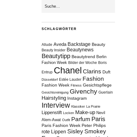
SCHLAGWÖRTER
Aveda
Backstage
Beauty
Allude
Beautynews
Beauty Insider
Beautytipp
Beautytrend
Berlin
Fashion Week
Bilder der Woche
Boris
Chanel
Clarins
Duft
Entrup
Fashion
Estée Lauder
Düsseldorf
Fashion Week
Gesichtspflege
Fitness
Givenchy
Guerlain
Gesichtsreinigung
Hairstyling
Instagram
Interview
Klassiker
La Prairie
Make-up
Lippenstift
Nevil
Locken
Paris
Parfum
Alem-Awat
Outfit
Paris Fashion Week
Peter Philips
Sisley
Smokey
rote Lippen