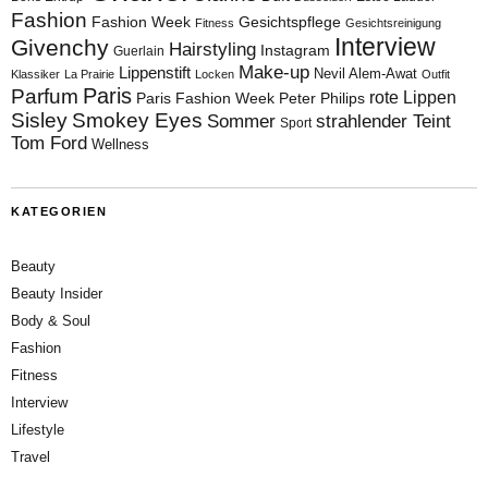
Fashion
Fashion Week
Gesichtspflege
Fitness
Gesichtsreinigung
Interview
Givenchy
Hairstyling
Instagram
Guerlain
Make-up
Lippenstift
Nevil Alem-Awat
Klassiker
La Prairie
Locken
Outfit
Paris
Parfum
rote Lippen
Paris Fashion Week
Peter Philips
Sisley
Smokey Eyes
Sommer
strahlender Teint
Sport
Tom Ford
Wellness
KATEGORIEN
Beauty
Beauty Insider
Body & Soul
Fashion
Fitness
Interview
Lifestyle
Travel