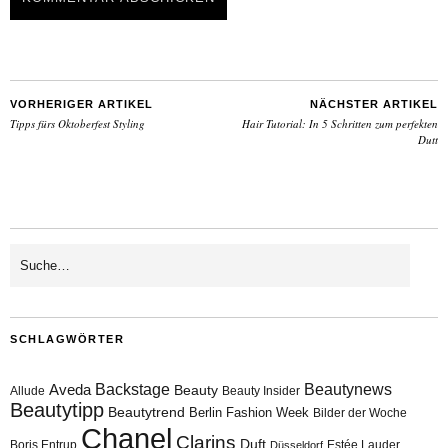
VORHERIGER ARTIKEL
NÄCHSTER ARTIKEL
Tipps fürs Oktoberfest Styling
Hair Tutorial: In 5 Schritten zum perfekten
Dutt
SCHLAGWÖRTER
Aveda
Backstage
Beautynews
Beauty
Allude
Beauty Insider
Beautytipp
Beautytrend
Berlin Fashion Week
Bilder der Woche
Chanel
Clarins
Duft
Boris Entrup
Estée Lauder
Düsseldorf