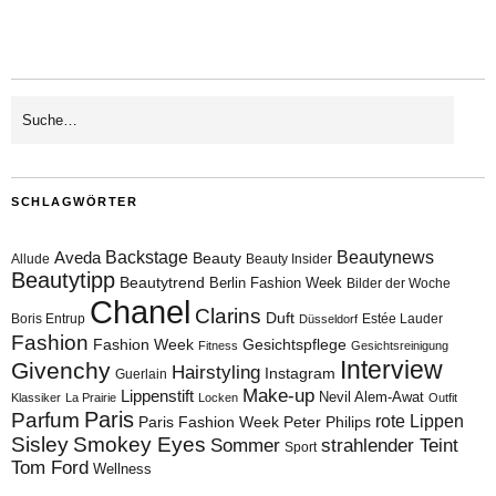
SCHLAGWÖRTER
Aveda
Backstage
Beautynews
Beauty
Allude
Beauty Insider
Beautytipp
Beautytrend
Berlin Fashion Week
Bilder der Woche
Chanel
Clarins
Duft
Boris Entrup
Estée Lauder
Düsseldorf
Fashion
Fashion Week
Gesichtspflege
Fitness
Gesichtsreinigung
Interview
Givenchy
Hairstyling
Instagram
Guerlain
Make-up
Lippenstift
Nevil Alem-Awat
Klassiker
La Prairie
Locken
Outfit
Paris
Parfum
rote Lippen
Paris Fashion Week
Peter Philips
Sisley
Smokey Eyes
Sommer
strahlender Teint
Sport
Tom Ford
Wellness