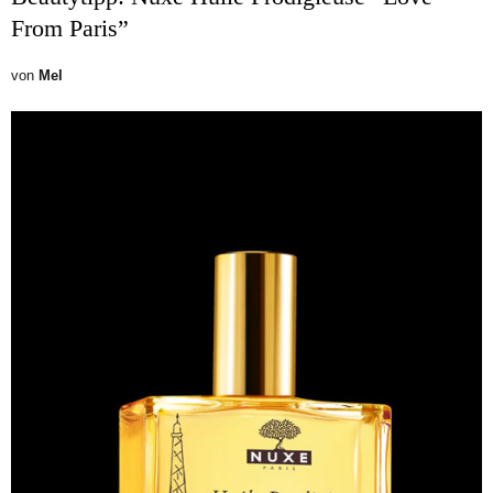
From Paris”
von
Mel