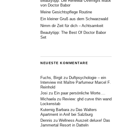
Beautytipp: Die Renewal Overnight Mask
von Doctor Babor
Meine Gesichtspflege Routine
Ein kleiner Gruß aus dem Schwarzwald
Nimm dir Zeit für dich – Achtsamkeit
Beautytipp: The Best Of Doctor Babor
Set
NEUESTE KOMMENTARE
Fuchs, Birgit
zu
Duftpsychologie – ein
Interview mit Maître Parfumeur Marcel F.
Reinhold
Josi
zu
Ein paar persönliche Worte….
Michaela
zu
Review: ghd curve thin wand
Lockenstab
Kuternig Barbara
zu
Das Walters
Apartment in Anif bei Salzburg
Dennis
zu
Wellness Auszeit deluxe! Das
Jammertal Resort in Datteln