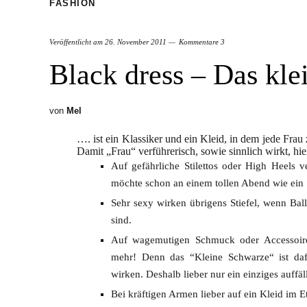
FASHION
Veröffentlicht am
26. November 2011
Kommentare 3
Black dress – Das k
von
Mel
…. ist ein Klassiker und ein Kleid, in dem jede Frau z
Damit „Frau“ verführerisch, sowie sinnlich wirkt, hier
Auf gefährliche Stilettos oder High Heels v
möchte schon an einem tollen Abend wie ein
Sehr sexy wirken übrigens Stiefel, wenn Bal
sind.
Auf wagemutigen Schmuck oder Accessoires 
mehr! Denn das “Kleine Schwarze“ ist daf
wirken. Deshalb lieber nur ein einziges auffä
Bei kräftigen Armen lieber auf ein Kleid im Et