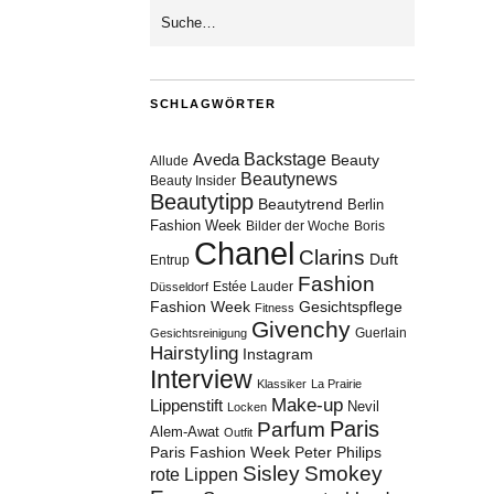
SCHLAGWÖRTER
Aveda
Backstage
Beauty
Allude
Beautynews
Beauty Insider
Beautytipp
Beautytrend
Berlin
Fashion Week
Bilder der Woche
Boris
Chanel
Clarins
Duft
Entrup
Fashion
Estée Lauder
Düsseldorf
Fashion Week
Gesichtspflege
Fitness
Givenchy
Guerlain
Gesichtsreinigung
Hairstyling
Instagram
Interview
Klassiker
La Prairie
Make-up
Lippenstift
Nevil
Locken
Paris
Parfum
Alem-Awat
Outfit
Paris Fashion Week
Peter Philips
Sisley
Smokey
rote Lippen