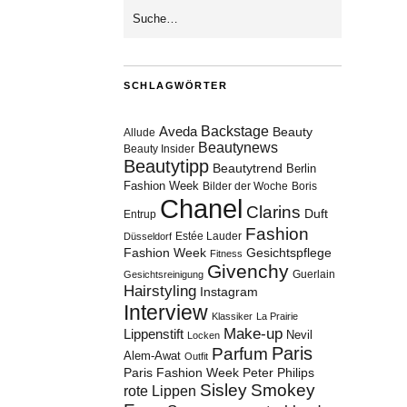
SCHLAGWÖRTER
Aveda
Backstage
Beauty
Allude
Beautynews
Beauty Insider
Beautytipp
Beautytrend
Berlin
Fashion Week
Bilder der Woche
Boris
Chanel
Clarins
Duft
Entrup
Fashion
Estée Lauder
Düsseldorf
Fashion Week
Gesichtspflege
Fitness
Givenchy
Guerlain
Gesichtsreinigung
Hairstyling
Instagram
Interview
Klassiker
La Prairie
Make-up
Lippenstift
Nevil
Locken
Paris
Parfum
Alem-Awat
Outfit
Paris Fashion Week
Peter Philips
Sisley
Smokey
rote Lippen