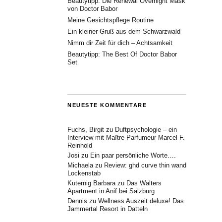
Beautytipp: Die Renewal Overnight Mask
von Doctor Babor
Meine Gesichtspflege Routine
Ein kleiner Gruß aus dem Schwarzwald
Nimm dir Zeit für dich – Achtsamkeit
Beautytipp: The Best Of Doctor Babor
Set
NEUESTE KOMMENTARE
Fuchs, Birgit
zu
Duftpsychologie – ein
Interview mit Maître Parfumeur Marcel F.
Reinhold
Josi
zu
Ein paar persönliche Worte….
Michaela
zu
Review: ghd curve thin wand
Lockenstab
Kuternig Barbara
zu
Das Walters
Apartment in Anif bei Salzburg
Dennis
zu
Wellness Auszeit deluxe! Das
Jammertal Resort in Datteln